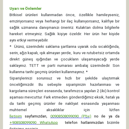
Uyarı ve Önlemler
Bitkisel ürünleri kullanmadan önce, özellikle hamileyseniz,
emziriyorsanız veya herhangi bir ilaç kullanıyorsanız, kalifiye bir
sağlık uzmanına danışmanızı öneririz. Kulaktan dolma bilgilerle
hareket etmeyiniz. Sağlık kişiye özeldir. Her ürün her kişide
aynı etkiyi vermeyebilir.
*
Ürünü, üzerindeki saklama şartlarına uyarak oda sıcaklığında,
serin, ağzı kapalı, ışık almayan yerde, kuru ve rutubetsiz ortamda
direkt güneş ışığından ve çocukların ulaşamayacağı yerde
saklayınız.
TETT ve parti numarası ambalaj üzerindedir. Son
kullanma tarihi geçmiş ürünleri kullanmayınız. *
Siparişlerinizi sorunsuz ve hızlı bir şekilde ulaştırmak
önceliğimizdir. Bu sebeple siparişinizin hazırlanması ve
kargolama süreçleri esnasında, tarafımızca yapılan 2 (iki) kontrol
aşaması mevcuttur. Fark etmeden gönderdiğimiz eksik, hatalı ya
da tarihi geçmiş ürünler ile nakliyat esnasında yaşanması
muhtemel aksaklıklar için lütfen
İletişim
sayfamızdan,
00908508099090 (Pbx)
no ile ya da
+
908508099090
WhatsApp
telefon hatlarımızdan
bizimle
iletişime geçiniz.