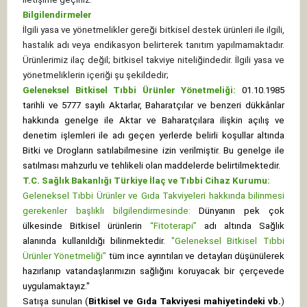
Bilgilendirmeler
İlgili yasa ve yönetmelikler gereği bitkisel destek ürünleri ile ilgili,
hastalık adı veya endikasyon belirterek tanıtım yapılmamaktadır.
Ürünlerimiz ilaç değil; bitkisel takviye niteliğindedir. İlgili yasa ve
yönetmeliklerin içeriği şu şekildedir;
Geleneksel Bitkisel Tıbbi Ürünler Yönetmeliği:
01.10.1985
tarihli ve 5777 sayılı Aktarlar, Baharatçılar ve benzeri dükkânlar
hakkında genelge ile Aktar ve Baharatçılara ilişkin açılış ve
denetim işlemleri ile adı geçen yerlerde belirli koşullar altında
Bitki ve Drogların satılabilmesine izin verilmiştir. Bu genelge ile
satılması mahzurlu ve tehlikeli olan maddelerde belirtilmektedir.
T.C. Sağlık Bakanlığı Türkiye İlaç ve Tıbbi Cihaz Kurumu:
Geleneksel Tıbbi Ürünler ve Gıda Takviyeleri hakkında bilinmesi
gerekenler başlıklı bilgilendirmesinde:
Dünyanın pek çok
ülkesinde Bitkisel ürünlerin
“Fitoterapi”
adı altında Sağlık
alanında kullanıldığı bilinmektedir.
"Geleneksel Bitkisel Tıbbi
Ürünler Yönetmeliği"
tüm ince ayrıntıları ve detayları düşünülerek
hazırlanıp vatandaşlarımızın sağlığını koruyacak bir çerçevede
uygulamaktayız."
Satışa sunulan (
Bitkisel ve Gıda Takviyesi mahiyetindeki vb.
)