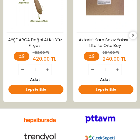
AYŞE ARGA Doğal At Kılı Yüz
Aktarist Kara Sakız Yakısı -
Fırçası
1.Kalite Orta Boy
462,00 TL
264,00 TL
%9
%9
420,00 TL
240,00 TL
Adet
Adet
Sepete Ekle
Sepete Ekle