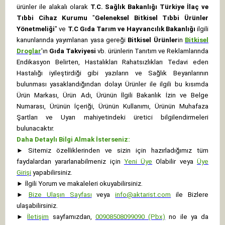
ürünler ile alakalı olarak
T.C. Sağlık Bakanlığı Türkiye İlaç ve
Tıbbi Cihaz Kurumu
"
Geleneksel Bitkisel Tıbbi Ürünler
Yönetmeliği
" ve
T.C Gıda Tarım ve Hayvancılık Bakanlığı
ilgili
kanunlarında yayımlanan yasa gereği
Bitkisel Ürünler
in
Bitkisel
Droglar
'ın
Gıda Takviyesi
vb. ürünlerin Tanıtım ve Reklamlarında
Endikasyon Belirten, Hastalıkları Rahatsızlıkları Tedavi eden
Hastalığı iyileştirdiği gibi yazıların ve Sağlık Beyanlarının
bulunması yasaklandığından dolayı Ürünler ile ilgili bu kısımda
Ürün Markası, Ürün Adı, Ürünün İlgili Bakanlık İzin ve Belge
Numarası, Ürünün İçeriği, Ürünün Kullanımı, Ürünün Muhafaza
Şartları ve Uyarı mahiyetindeki üretici bilgilendirmeleri
bulunacaktır.
Daha Detaylı Bilgi Almak İsterseniz:
►
Sitemiz özelliklerinden ve sizin için hazırladığımız tüm
faydalardan yararlanabilmeniz için
Yeni Üye
Olabilir veya
Üye
Girişi
yapabilirsiniz.
►
İlgili Yorum ve makaleleri okuyabilirsiniz.
►
Bize Ulaşın Sayfası
veya
info@aktarist.com
ile Bizlere
ulaşabilirsiniz.
►
İletişim
sayfamızdan,
00908508099090 (Pbx)
no ile ya da