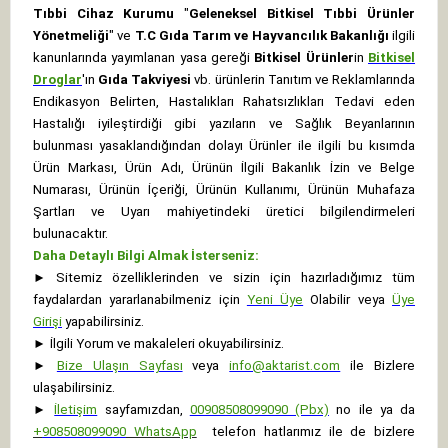
Tıbbi Cihaz Kurumu
"
Geleneksel Bitkisel Tıbbi Ürünler
Yönetmeliği
" ve
T.C Gıda Tarım ve Hayvancılık Bakanlığı
ilgili
kanunlarında yayımlanan yasa gereği
Bitkisel Ürünler
in
Bitkisel
Droglar
'ın
Gıda Takviyesi
vb. ürünlerin Tanıtım ve Reklamlarında
Endikasyon Belirten, Hastalıkları Rahatsızlıkları Tedavi eden
Hastalığı iyileştirdiği gibi yazıların ve Sağlık Beyanlarının
bulunması yasaklandığından dolayı Ürünler ile ilgili bu kısımda
Ürün Markası, Ürün Adı, Ürünün İlgili Bakanlık İzin ve Belge
Numarası, Ürünün İçeriği, Ürünün Kullanımı, Ürünün Muhafaza
Şartları ve Uyarı mahiyetindeki üretici bilgilendirmeleri
bulunacaktır.
Daha Detaylı Bilgi Almak İsterseniz:
►
Sitemiz özelliklerinden ve sizin için hazırladığımız tüm
faydalardan yararlanabilmeniz için
Yeni Üye
Olabilir veya
Üye
Girişi
yapabilirsiniz.
►
İlgili Yorum ve makaleleri okuyabilirsiniz.
►
Bize Ulaşın Sayfası
veya
info@aktarist.com
ile Bizlere
ulaşabilirsiniz.
►
İletişim
sayfamızdan,
00908508099090 (Pbx)
no ile ya da
+
908508099090
WhatsApp
telefon hatlarımız ile de bizlere