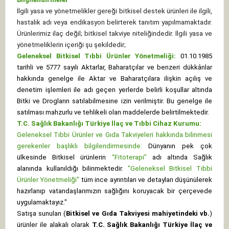
İlgili yasa ve yönetmelikler gereği bitkisel destek ürünleri ile ilgili,
hastalık adı veya endikasyon belirterek tanıtım yapılmamaktadır.
Ürünlerimiz ilaç değil; bitkisel takviye niteliğindedir. İlgili yasa ve
yönetmeliklerin içeriği şu şekildedir;
Geleneksel Bitkisel Tıbbi Ürünler Yönetmeliği:
01.10.1985
tarihli ve 5777 sayılı Aktarlar, Baharatçılar ve benzeri dükkânlar
hakkında genelge ile Aktar ve Baharatçılara ilişkin açılış ve
denetim işlemleri ile adı geçen yerlerde belirli koşullar altında
Bitki ve Drogların satılabilmesine izin verilmiştir. Bu genelge ile
satılması mahzurlu ve tehlikeli olan maddelerde belirtilmektedir.
T.C. Sağlık Bakanlığı Türkiye İlaç ve Tıbbi Cihaz Kurumu:
Geleneksel Tıbbi Ürünler ve Gıda Takviyeleri hakkında bilinmesi
gerekenler başlıklı bilgilendirmesinde:
Dünyanın pek çok
ülkesinde Bitkisel ürünlerin
“Fitoterapi”
adı altında Sağlık
alanında kullanıldığı bilinmektedir.
"Geleneksel Bitkisel Tıbbi
Ürünler Yönetmeliği"
tüm ince ayrıntıları ve detayları düşünülerek
hazırlanıp vatandaşlarımızın sağlığını koruyacak bir çerçevede
uygulamaktayız."
Satışa sunulan (
Bitkisel ve Gıda Takviyesi mahiyetindeki vb.
)
ürünler ile alakalı olarak
T.C. Sağlık Bakanlığı Türkiye İlaç ve