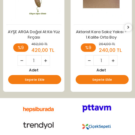
AYŞE ARGA Doğal At Kılı Yüz
Aktarist Kara Sakız Yakısı -
Fırçası
1.Kalite Orta Boy
462,00 TL
264,00 TL
%9
%9
420,00 TL
240,00 TL
Adet
Adet
Sepete Ekle
Sepete Ekle