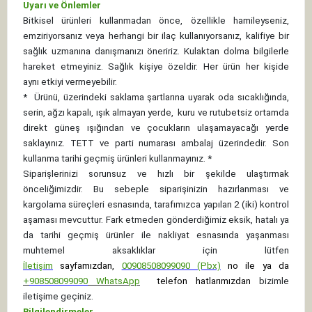
Uyarı ve Önlemler
Bitkisel ürünleri kullanmadan önce, özellikle hamileyseniz,
emziriyorsanız veya herhangi bir ilaç kullanıyorsanız, kalifiye bir
sağlık uzmanına danışmanızı öneririz. Kulaktan dolma bilgilerle
hareket etmeyiniz. Sağlık kişiye özeldir. Her ürün her kişide
aynı etkiyi vermeyebilir.
*
Ürünü, üzerindeki saklama şartlarına uyarak oda sıcaklığında,
serin, ağzı kapalı, ışık almayan yerde, kuru ve rutubetsiz ortamda
direkt güneş ışığından ve çocukların ulaşamayacağı yerde
saklayınız.
TETT ve parti numarası ambalaj üzerindedir. Son
kullanma tarihi geçmiş ürünleri kullanmayınız. *
Siparişlerinizi sorunsuz ve hızlı bir şekilde ulaştırmak
önceliğimizdir. Bu sebeple siparişinizin hazırlanması ve
kargolama süreçleri esnasında, tarafımızca yapılan 2 (iki) kontrol
aşaması mevcuttur. Fark etmeden gönderdiğimiz eksik, hatalı ya
da tarihi geçmiş ürünler ile nakliyat esnasında yaşanması
muhtemel aksaklıklar için lütfen
İletişim
sayfamızdan,
00908508099090 (Pbx)
no ile ya da
+
908508099090
WhatsApp
telefon hatlarımızdan
bizimle
iletişime geçiniz.
Bilgilendirmeler