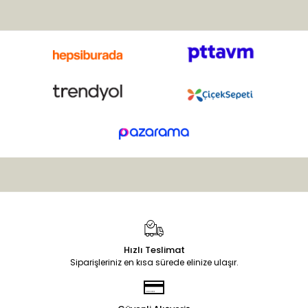
Çanakkale’de yaygın olarak
yetişir. Bu çok yıllık otsu
bitkinin sapları uzun ve
çiçekleri salkım şeklinde,
yeşil-beyaz renklidir.
Hızlı Teslimat
Siparişleriniz en kısa sürede elinize ulaşır.