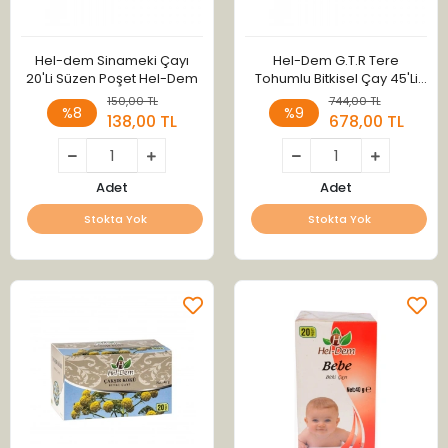
Hel-dem Sinameki Çayı
Hel-Dem G.T.R Tere
20'Li Süzen Poşet Hel-Dem
Tohumlu Bitkisel Çay 45'Li
Süzen Poşet
150,00 TL
744,00 TL
%8
%9
138,00 TL
678,00 TL
Adet
Adet
Stokta Yok
Stokta Yok