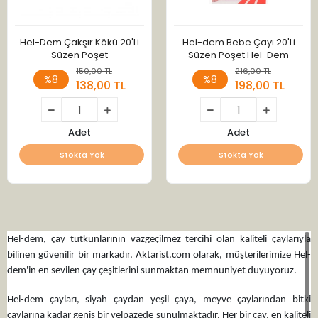
Hel-Dem Çakşır Kökü 20'Li
Hel-dem Bebe Çayı 20'Li
Süzen Poşet
Süzen Poşet Hel-Dem
150,00 TL
216,00 TL
%8
%8
138,00 TL
198,00 TL
Adet
Adet
Stokta Yok
Stokta Yok
Hel-dem, çay tutkunlarının vazgeçilmez tercihi olan kaliteli çaylarıyla
bilinen güvenilir bir markadır. Aktarist.com olarak, müşterilerimize Hel-
dem'in en sevilen çay çeşitlerini sunmaktan memnuniyet duyuyoruz.
Hel-dem çayları, siyah çaydan yeşil çaya, meyve çaylarından bitki
çaylarına kadar geniş bir yelpazede sunulmaktadır. Her bir çay, en kaliteli