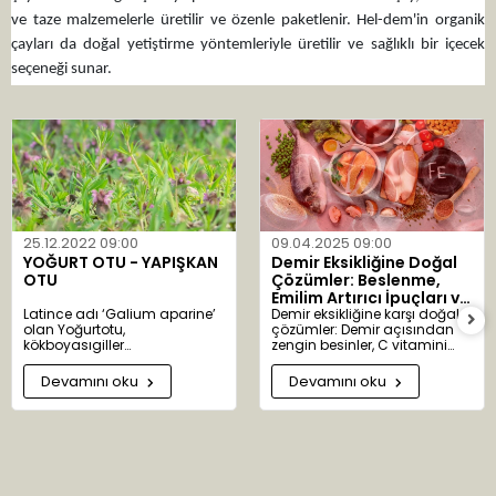
ve taze malzemelerle üretilir ve özenle paketlenir. Hel-dem'in organik
çayları da doğal yetiştirme yöntemleriyle üretilir ve sağlıklı bir içecek
seçeneği sunar.
Aktarist.com üzerinden Hel-dem markalı çayları satın almak, en taze ve
doğal çayları uygun fiyatlarla temin etmenin yanı sıra güvenilir bir
alışveriş deneyimi yaşamanızı sağlar. Hızlı teslimat ve geniş ürün
yelpazesiyle çay keyfinizi Aktarist.com'da yaşayın. Şimdi sipariş verin,
çayınızı demlemeye başlayın ve keyfini çıkarın!
25.12.2022 09:00
09.04.2025 09:00
YOĞURT OTU - YAPIŞKAN
Demir Eksikliğine Doğal
OTU
Çözümler: Beslenme,
Emilim Artırıcı İpuçları ve
Latince adı ‘Galium aparine’
Bitkisel Destekler
Demir eksikliğine karşı doğal
olan Yoğurtotu,
çözümler: Demir açısından
kökboyasıgiller
zengin besinler, C vitamini
familyasındandır. ‘Galium’
takviyesi ve bitkisel desteklerle
kelimesi ‘gala’ kelimesinden
sağlıklı kan üretimi.
Devamını oku
Devamını oku
türemiştir. Süt anlamına gelir.
Yoğurtotu eskiden peynir
yapımında kullanıldığından
bu adı almıştır. 300 alt türü
bulunur. Anavatanı Avrupa ve
Asya’dır. Ülkemizde Ankara,
Adana, Antalya, Bolu ve